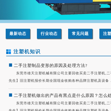
最新动态
行业动态
常见问题
注
注塑机知识
■
二手注塑制品变形的原因及处理方法?
东莞市雄天注塑机械有限公司主要回收买卖二手注塑机,二手注塑机
先生】旧注塑机报价长期全国现金收购各种品牌注塑机及设备 ...
■
二手注塑机做出的产品有黑点是什么原因？怎么
东莞市雄天注塑机械有限公司主要回收买卖二手注塑机,二手注塑机
先生】旧注塑机报价长期全国现金收购各种品牌注塑机及设备 ...