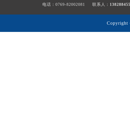
电话：0769-82002081
联系人：
1382884
Copyri