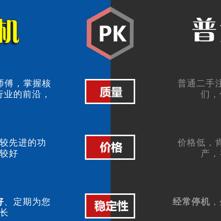
师傅，掌握核
普通二手
行业的前沿，
们，
。
较先进的功
价格低，
较好
产，
好
、定期为您
经常停机
，
长